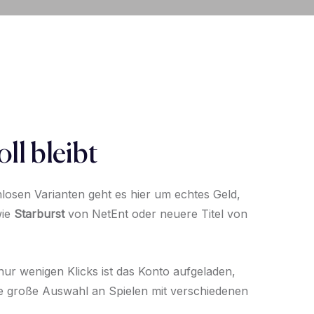
ll bleibt
nlosen Varianten geht es hier um echtes Geld,
wie
Starburst
von NetEnt oder neuere Titel von
 nur wenigen Klicks ist das Konto aufgeladen,
ine große Auswahl an Spielen mit verschiedenen