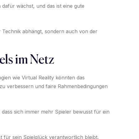
 dafür wächst, und das ist eine gute
er Technik abhängt, sondern auch von der
els im Netz
ien wie Virtual Reality könnten das
er zu verbessern und faire Rahmenbedingungen
 dass sich immer mehr Spieler bewusst für ein
 für sein Spielglück verantwortlich bleibt.