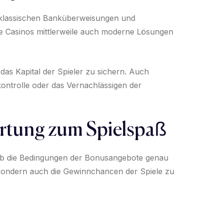
on klassischen Banküberweisungen und
iele Casinos mittlerweile auch moderne Lösungen
das Kapital der Spieler zu sichern. Auch
ontrolle oder das Vernachlässigen der
ortung zum Spielspaß
vorab die Bedingungen der Bonusangebote genau
n, sondern auch die Gewinnchancen der Spiele zu