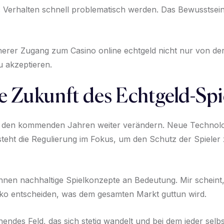
s Verhalten schnell problematisch werden. Das Bewusstsein
cherer Zugang zum Casino online echtgeld nicht nur von d
u akzeptieren.
ie Zukunft des Echtgeld-Spi
in den kommenden Jahren weiter verändern. Neue Technolog
 steht die Regulierung im Fokus, um den Schutz der Spiel
nnen nachhaltige Spielkonzepte an Bedeutung. Mir scheint,
ko entscheiden, was dem gesamten Markt guttun wird.
endes Feld, das sich stetig wandelt und bei dem jeder selbst