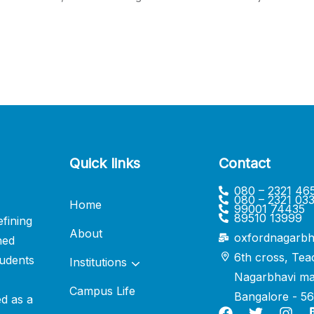
Quick links
Contact
080 – 2321 46
080 – 2321 03
Home
99001 74435
89510 13999
fining
About
oxfordnagarbh
ned
6th cross, Tea
udents
Institutions
Nagarbhavi ma
Campus Life
Bangalore - 5
ed as a