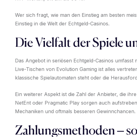
Wer sich fragt, wie man den Einstieg am besten meist
Einstieg in die Welt der Echtgeld-Casinos.
Die Vielfalt der Spiele
Das Angebot in seriösen Echtgeld-Casinos umfasst m
Live-Tischen von Evolution Gaming ist alles vertreten
klassische Spielautomaten steht oder die Herausford
Ein weiterer Aspekt ist die Zahl der Anbieter, die 
NetEnt oder Pragmatic Play sorgen auch aufstrebend
Mechaniken und oftmals besseren Gewinnchancen.
Zahlungsmethoden – so 