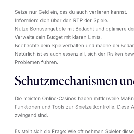
Setze nur Geld ein, das du auch verlieren kannst.
Informiere dich über den RTP der Spiele.
Nutze Bonusangebote mit Bedacht und optimiere dei
Verwalte dein Budget mit klaren Limits.
Beobachte dein Spielverhalten und mache bei Bedar
Natürlich ist es auch essenziell, sich der Risiken b
Problemen führen.
Schutzmechanismen und 
Die meisten Online-Casinos haben mittlerweile Maßna
Funktionen und Tools zur Spielzeitkontrolle. Diese An
zwingend sind.
Es stellt sich die Frage: Wie oft nehmen Spieler di