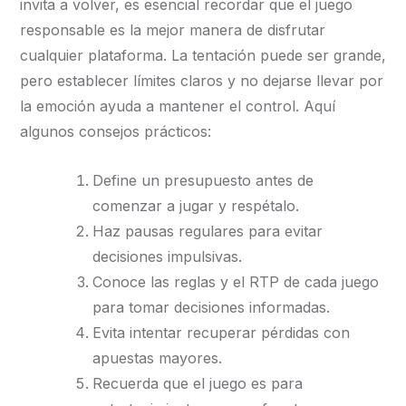
invita a volver, es esencial recordar que el juego
responsable es la mejor manera de disfrutar
cualquier plataforma. La tentación puede ser grande,
pero establecer límites claros y no dejarse llevar por
la emoción ayuda a mantener el control. Aquí
algunos consejos prácticos:
Define un presupuesto antes de
comenzar a jugar y respétalo.
Haz pausas regulares para evitar
decisiones impulsivas.
Conoce las reglas y el RTP de cada juego
para tomar decisiones informadas.
Evita intentar recuperar pérdidas con
apuestas mayores.
Recuerda que el juego es para