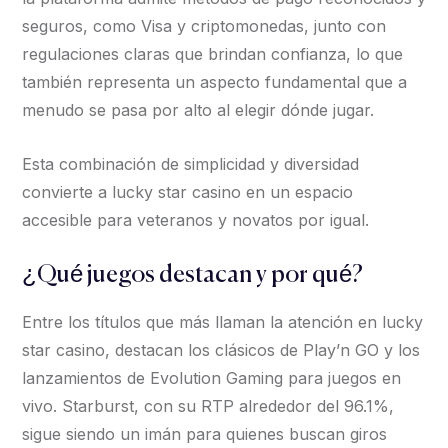
seguros, como Visa y criptomonedas, junto con
regulaciones claras que brindan confianza, lo que
también representa un aspecto fundamental que a
menudo se pasa por alto al elegir dónde jugar.
Esta combinación de simplicidad y diversidad
convierte a lucky star casino en un espacio
accesible para veteranos y novatos por igual.
¿Qué juegos destacan y por qué?
Entre los títulos que más llaman la atención en lucky
star casino, destacan los clásicos de Play’n GO y los
lanzamientos de Evolution Gaming para juegos en
vivo. Starburst, con su RTP alrededor del 96.1%,
sigue siendo un imán para quienes buscan giros