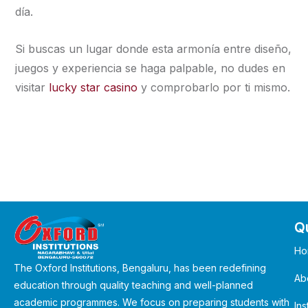
día.
Si buscas un lugar donde esta armonía entre diseño,
juegos y experiencia se haga palpable, no dudes en
visitar
lucky star casino
y comprobarlo por ti mismo.
Qu
Ho
The Oxford Institutions, Bengaluru, has been redefining
Ab
education through quality teaching and well-planned
academic programmes. We focus on preparing students with
Ins