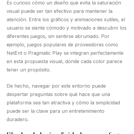
Es curioso cómo un diseño que evita la saturación
visual puede ser tan efectivo para mantener la
atención. Entre los gráficos y animaciones sutiles, el
usuario se siente cómodo y motivado a descubrir los
diferentes juegos, sin sentirse abrumado. Por
ejemplo, juegos populares de proveedores como
NetEnt o Pragmatic Play se integran perfectamente
en esta propuesta visual, donde cada color parece
tener un propósito.
De hecho, navegar por este entorno puede
despertar preguntas sobre qué hace que una
plataforma sea tan atractiva y cómo la simplicidad
puede ser la clave para un entretenimiento
duradero.